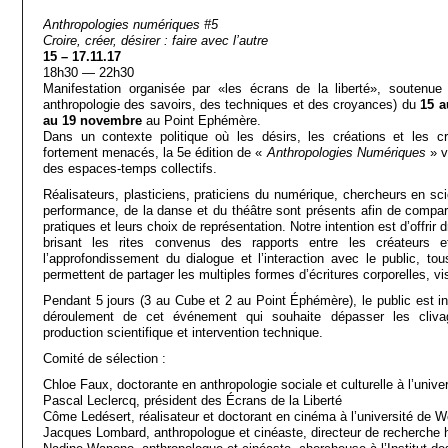
Anthropologies numériques #5
Croire, créer, désirer : faire avec l’autre
15 – 17.11.17
18h30 — 22h30
Manifestation organisée par «les écrans de la liberté», soutenue 
anthropologie des savoirs, des techniques et des croyances) du
15 a
au 19 novembre
au Point Ephémère.
Dans un contexte politique où les désirs, les créations et les 
fortement menacés, la 5e édition de «
Anthropologies Numériques
» v
des espaces-temps collectifs.
Réalisateurs, plasticiens, praticiens du numérique, chercheurs en sci
performance, de la danse et du théâtre sont présents afin de comparer
pratiques et leurs choix de représentation. Notre intention est d’offrir 
brisant les rites convenus des rapports entre les créateurs et
l’approfondissement du dialogue et l’interaction avec le public, tou
permettent de partager les multiples formes d’écritures corporelles, v
Pendant 5 jours (3 au Cube et 2 au Point Éphémère), le public est in
déroulement de cet événement qui souhaite dépasser les clivage
production scientifique et intervention technique.
Comité de sélection :
Chloe Faux, doctorante en anthropologie sociale et culturelle à l’uni
Pascal Leclercq, président des Écrans de la Liberté
Côme Ledésert, réalisateur et doctorant en cinéma à l’université de 
Jacques Lombard, anthropologue et cinéaste, directeur de recherche h