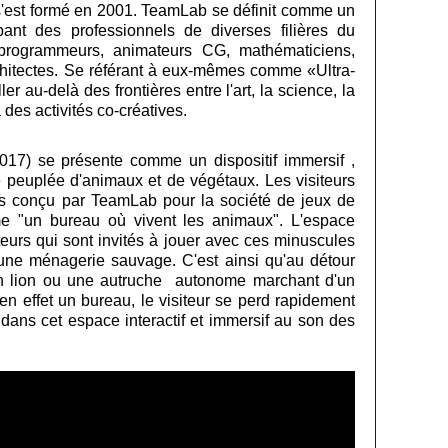
i s'est formé en 2001. TeamLab se définit comme un
roupant des professionnels de diverses filières du
, programmeurs, animateurs CG, mathématiciens,
chitectes. Se référant à eux-mêmes comme «Ultra-
er au-delà des frontières entre l'art, la science, la
à des activités co-créatives.
017) se présente comme un dispositif immersif ,
e peuplée d'animaux et de végétaux. Les visiteurs
ers conçu par TeamLab pour la société de jeux de
 "un bureau où vivent les animaux". L'espace
teurs qui sont invités à jouer avec ces minuscules
t une ménagerie sauvage. C'est ainsi qu'au détour
n lion ou une autruche autonome marchant d'un
 en effet un bureau, le visiteur se perd rapidement
 dans cet espace interactif et immersif au son des