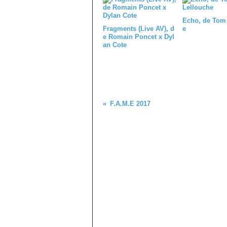
Echo, de Tom
Fragments (Live AV), d
e
e Romain Poncet x Dyl
an Cote
F.A.M.E 2017