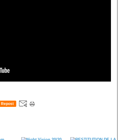
Repost
0