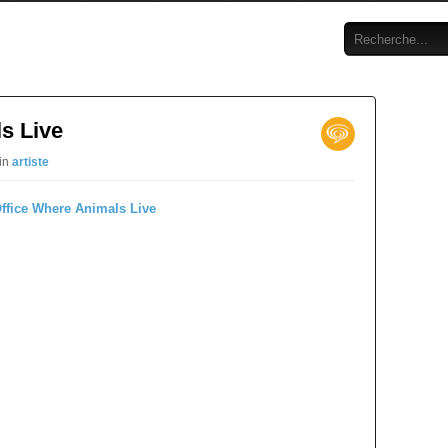
s Live
 in
artiste