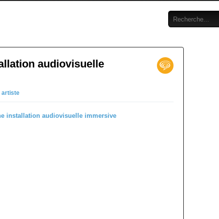
llation audiovisuelle
n
artiste