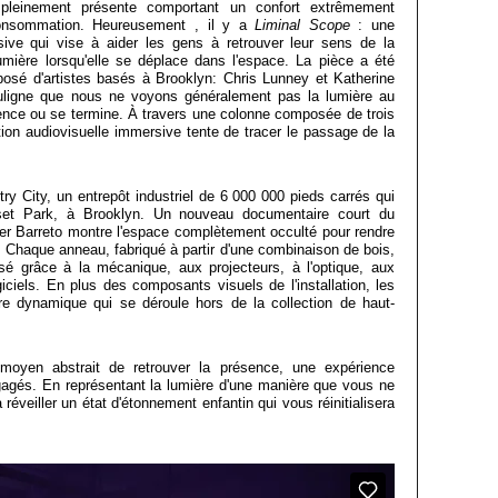
re pleinement présente comportant un confort extrêmement
consommation. Heureusement , il y a
Liminal Scope
: une
rsive qui vise à aider les gens à retrouver leur sens de la
lumière lorsqu'elle se déplace dans l'espace. La pièce a été
posé d'artistes basés à Brooklyn: Chris Lunney et Katherine
ouligne que nous ne voyons généralement pas la lumière au
mence ou se termine. À travers une colonne composée de trois
tion audiovisuelle immersive tente de tracer le passage de la
stry City, un entrepôt industriel de 6 000 000 pieds carrés qui
set Park, à Brooklyn. Un nouveau documentaire court du
der Barreto montre l'espace complètement occulté pour rendre
. Chaque anneau, fabriqué à partir d'une combinaison de bois,
lisé grâce à la mécanique, aux projecteurs, à l'optique, aux
ogiciels. En plus des composants visuels de l'installation, les
e dynamique qui se déroule hors de la collection de haut-
oyen abstrait de retrouver la présence, une expérience
gagés. En représentant la lumière d'une manière que vous ne
 réveiller un état d'étonnement enfantin qui vous réinitialisera