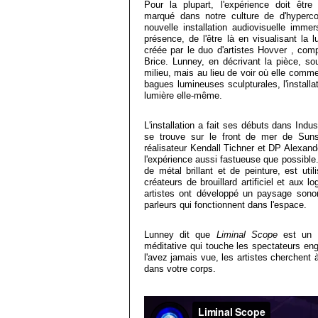
Pour la plupart, l'expérience doit êt
marqué dans notre culture de d'hyper
nouvelle installation audiovisuelle imme
présence, de l'être là en visualisant la 
créée par le duo d'artistes Hovver , com
Brice. Lunney, en décrivant la pièce, s
milieu, mais au lieu de voir où elle com
bagues lumineuses sculpturales, l'installa
lumière elle-même.
L'installation a fait ses débuts dans Indu
se trouve sur le front de mer de Sun
réalisateur Kendall Tichner et DP Alexan
l'expérience aussi fastueuse que possible
de métal brillant et de peinture, est uti
créateurs de brouillard artificiel et aux l
artistes ont développé un paysage sonor
parleurs qui fonctionnent dans l'espace.
Lunney dit que
Liminal Scope
est un m
méditative qui touche les spectateurs en
l'avez jamais vue, les artistes cherchent à
dans votre corps.