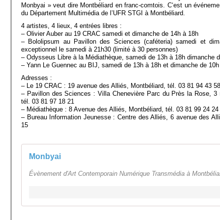
Monbyai » veut dire Montbéliard en franc-comtois. C‘est un événement 
du Département Multimédia de l’UFR STGI à Montbéliard.
4 artistes, 4 lieux, 4 entrées libres :
– Olivier Auber au 19 CRAC samedi et dimanche de 14h à 18h
– Bololipsum au Pavillon des Sciences (caféteria) samedi et di
exceptionnel le samedi à 21h30 (limité à 30 personnes)
– Odysseus Libre à la Médiathèque, samedi de 13h à 18h dimanche de
– Yann Le Guennec au BIJ, samedi de 13h à 18h et dimanche de 10h à
Adresses :
– Le 19 CRAC : 19 avenue des Alliés, Montbéliard, tél. 03 81 94 43 5
– Pavillon des Sciences : Villa Chenevière Parc du Près la Rose, 3 
tél. 03 81 97 18 21
– Médiathèque : 8 Avenue des Alliés, Montbéliard, tél. 03 81 99 24 24
– Bureau Information Jeunesse : Centre des Alliés, 6 avenue des Alli
15
Monbyai
Évènement d'Art Contemporain Numérique Transmédia à Montbélia