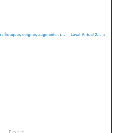
La fabrication des corps au 21e siècle : Éduquer, soigner, augmenter, identifie
Laval Virtual 2017
Publicité