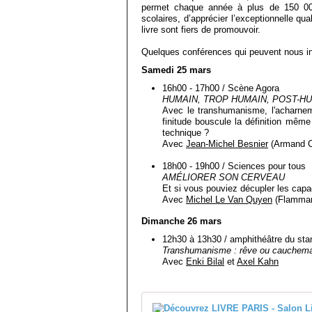
permet chaque année à plus de 150 00
scolaires, d’apprécier l’exceptionnelle qual
livre sont fiers de promouvoir.
Quelques conférences qui peuvent nous in
Samedi 25 mars
16h00 - 17h00 / Scène Agora
HUMAIN, TROP HUMAIN, POST-H
Avec le transhumanisme, l'acharneme
finitude bouscule la définition mêm
technique ?
Avec
Jean-Michel Besnier
(Armand C
18h00 - 19h00 / Sciences pour tous
AMÉLIORER SON CERVEAU
Et si vous pouviez décupler les cap
Avec
Michel Le Van Quyen
(Flammar
Dimanche 26 mars
12h30 à 13h30 / amphithéâtre du stand
Transhumanisme : rêve ou cauchema
Avec
Enki Bilal
et
Axel Kahn