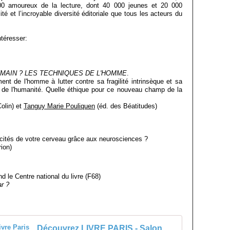
0 amoureux de la lecture, dont 40 000 jeunes et 20 000
ité et l’incroyable diversité éditoriale que tous les acteurs du
téresser:
UMAIN ? LES TECHNIQUES DE L'HOMME
.
nt de l'homme à lutter contre sa fragilité intrinsèque et sa
e de l'humanité. Quelle éthique pour ce nouveau champ de la
olin) et
Tanguy Marie Pouliquen
(éd. des Béatitudes)
acités de votre cerveau grâce aux neurosciences ?
ion)
 le Centre national du livre (F68)
r ?
Découvrez LIVRE PARIS - Salon Livre Paris