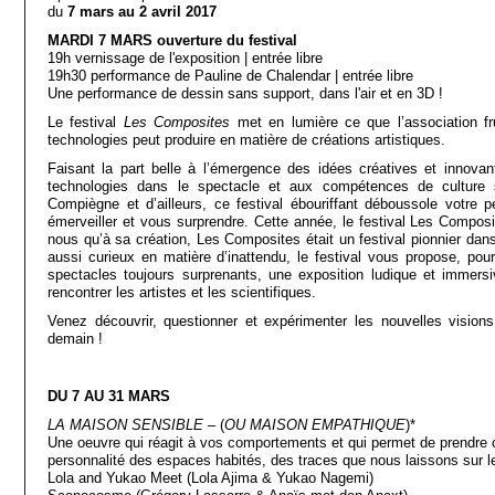
du
7 mars au 2 avril 2017
MARDI 7 MARS ouverture du festival
19h vernissage de l'exposition | entrée libre
19h30 performance de Pauline de Chalendar | entrée libre
Une performance de dessin sans support, dans l'air et en 3D !
Le festival
Les Composites
met en lumière ce que l’association fr
technologies peut produire en matière de créations artistiques.
Faisant la part belle à l’émergence des idées créatives et innovant
technologies dans le spectacle et aux compétences de culture s
Compiègne et d’ailleurs, ce festival ébouriffant déboussole votre 
émerveiller et vous surprendre. Cette année, le festival Les Compos
nous qu’à sa création, Les Composites était un festival pionnier da
aussi curieux en matière d’inattendu, le festival vous propose, pou
spectacles toujours surprenants, une exposition ludique et immersi
rencontrer les artistes et les scientifiques.
Venez découvrir, questionner et expérimenter les nouvelles visions
demain !
DU 7 AU 31 MARS
LA MAISON SENSIBLE
– (
OU MAISON EMPATHIQUE
)*
Une oeuvre qui réagit à vos comportements et qui permet de prendre 
personnalité des espaces habités, des traces que nous laissons sur 
Lola and Yukao Meet (Lola Ajima & Yukao Nagemi)