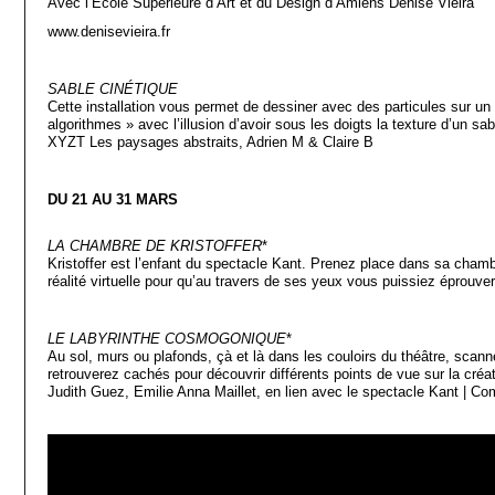
Avec l’École Supérieure d’Art et du Design d’Amiens Denise Vieira
www.denisevieira.fr
SABLE CINÉTIQUE
Cette installation vous permet de dessiner avec des particules sur un 
algorithmes » avec l’illusion d’avoir sous les doigts la texture d’un s
XYZT Les paysages abstraits, Adrien M & Claire B
DU 21 AU 31 MARS
LA CHAMBRE DE KRISTOFFER
*
Kristoffer est l’enfant du spectacle Kant. Prenez place dans sa cham
réalité virtuelle pour qu’au travers de ses yeux vous puissiez éprouver 
LE LABYRINTHE COSMOGONIQUE
*
Au sol, murs ou plafonds, çà et là dans les couloirs du théâtre, sca
retrouverez cachés pour découvrir différents points de vue sur la cré
Judith Guez, Emilie Anna Maillet, en lien avec le spectacle Kant | C