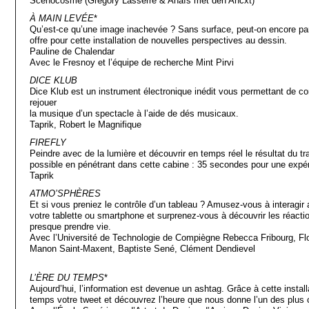
Scenocosme (Grégory Lasserre & Anaïs met den Ancxt)
À MAIN LEVÉE
*
Qu’est-ce qu’une image inachevée ? Sans surface, peut-on encore parle
offre pour cette installation de nouvelles perspectives au dessin.
Pauline de Chalendar
Avec le Fresnoy et l’équipe de recherche Mint Pirvi
DICE KLUB
Dice Klub est un instrument électronique inédit vous permettant de 
rejouer
la musique d’un spectacle à l’aide de dés musicaux.
Taprik, Robert le Magnifique
FIREFLY
Peindre avec de la lumière et découvrir en temps réel le résultat du tr
possible en pénétrant dans cette cabine : 35 secondes pour une expéri
Taprik
ATMO’SPHÈRES
Et si vous preniez le contrôle d’un tableau ? Amusez-vous à interagir
votre tablette ou smartphone et surprenez-vous à découvrir les réactio
presque prendre vie.
Avec l’Université de Technologie de Compiègne Rebecca Fribourg, Flo
Manon Saint-Maxent, Baptiste Sené, Clément Dendievel
L’ÈRE DU TEMPS
*
Aujourd’hui, l’information est devenue un ashtag. Grâce à cette install
temps votre tweet et découvrez l’heure que nous donne l’un des plus