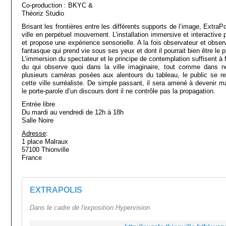
Co-production : BKYC &
Théoriz Studio
Brisant les frontières entre les différents supports de l’image, Extra
ville en perpétuel mouvement. L’installation immersive et interactive 
et propose une expérience sensorielle. A la fois observateur et obse
fantasque qui prend vie sous ses yeux et dont il pourrait bien être le p
L’immersion du spectateur et le principe de contemplation suffisent à 
du qui observe quoi dans la ville imaginaire, tout comme dans no
plusieurs caméras posées aux alentours du tableau, le public se re
cette ville surréaliste. De simple passant, il sera amené à devenir mal
le porte-parole d’un discours dont il ne contrôle pas la propagation.
Entrée libre
Du mardi au vendredi de 12h à 18h
Salle Noire
Adresse
:
1 place Malraux
57100 Thionville
France
EXTRAPOLIS
Dans le cadre de l'exposition Hypervision