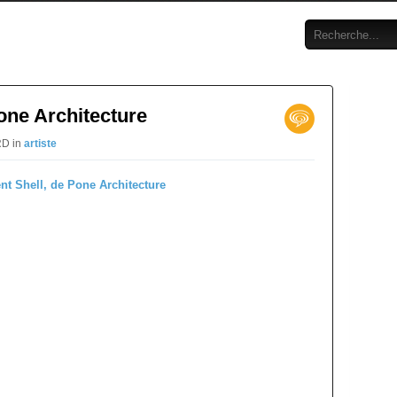
one Architecture
RD in
artiste