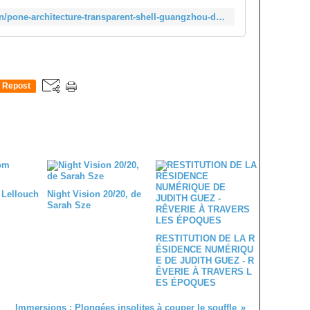
http://www.designboom.com/design/pone-architecture-transparent-shell-guangzhou-design-week-12-14-2016/
Repost
0
 Lellouch
Night Vision 20/20, de
Sarah Sze
RESTITUTION DE LA R
ÉSIDENCE NUMÉRIQU
E DE JUDITH GUEZ - R
ÊVERIE À TRAVERS L
ES ÉPOQUES
Immersions : Plongées insolites à couper le souffle