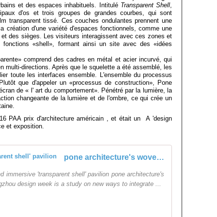
bains et des espaces inhabituels. Intitulé
Transparent Shell
,
cipaux d'os et trois groupes de grandes courbes, qui sont
ilm transparent tissé. Ces couches ondulantes prennent une
la création d'une variété d'espaces fonctionnels, comme une
 et des sièges. Les visiteurs interagissent avec ces zones et
es fonctions «shell», formant ainsi un site avec des «idées
parente» comprend des cadres en métal et acier incurvé, qui
 en multi-directions. Après que le squelette a été assemblé, les
relier toute les interfaces ensemble. L'ensemble du processus
Plutôt que d'appeler un «processus de construction», Pone
cran de « l' art du comportement». Pénétré par la lumière, la
action changeante de la lumière et de l'ombre, ce qui crée un
taine.
16 PAA prix d'architecture américain , et était un A 'design
e et exposition.
pone architecture's woven 'transparent shell' pavilion
 immersive 'transparent shell' pavilion pone architecture's
ngzhou design week is a study on new ways to integrate ...