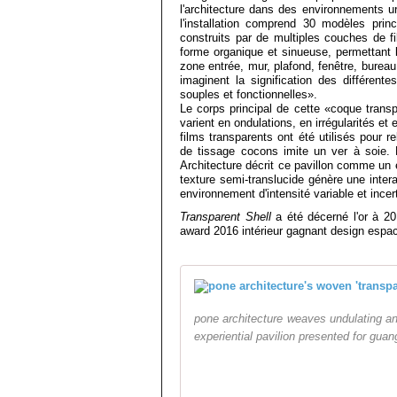
l'architecture dans des environnements ur
l'installation comprend 30 modèles prin
construits par de multiples couches de f
forme organique et sinueuse, permettant 
zone entrée, mur, plafond, fenêtre, bureau
imaginent la signification des différent
souples et fonctionnelles».
Le corps principal de cette «coque trans
varient en ondulations, en irrégularités et
films transparents ont été utilisés pour 
de tissage cocons imite un ver à soie. 
Architecture décrit ce pavillon comme un é
texture semi-translucide génère une inter
environnement d'intensité variable et incer
Transparent Shell
a été décerné l'or à 20
award 2016 intérieur gagnant design espac
pone architecture weaves undulating and
experiential pavilion presented for gua