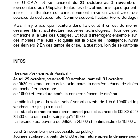
Les UTOPIALES se tiendront
du 29 octobre au 3 novembre 
représentées aux Utopiales toutes les disciplines artistiques qui ont 
initiés. La littérature est particulièrement mise en avant avec de
séances de dédicaces, etc. Comme souvent, l’auteur Pierre Bordage
Mais il n’y a pas que l’écriture dans la vie, et il en est de mêm
dessinée, films, architecture, nouvelles technologies... Tous ces pe
dimanche à la Cité des Congrés. Et tous s’interrogent ensemble sur 
des mondes meilleurs - et quelle est la place de l’intelligence, hum
ces derniers ? En ces temps de crise, la question, loin de se cantonne
INFOS
Horaires d'ouverture du festival :
Jeudi 29 octobre, vendredi 30 octobre, samedi 31 octobre
de 9h30 et fermeture tous les soirs après la dernière séance de ciné
dimanche 1er novembre
de 10h00 et fermeture après la dernière séance de cinéma
Le pôle ludique et la salle Tschaï seront ouverts de 10h à 19h00 et le 
vendredi soir jusqu’à minuit.
Les stands commerciaux seront ouvert jeudi et samedi de 09h30 à 20h
23h30 et le dimanche soir jusqu'à 19h00.
La librairie sera ouverte de 09h30 à 20h00 et le dimanche de 10h00 à
Lundi 2 novembre (non accessible au public)
Journée scolaire : à partir de 8h30 et fermeture après la dernière sé