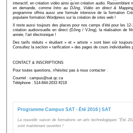
interactif, en création vidéo ainsi qu’en création audio. Rassemblant 
en demande, comme
Intro au DJing
,
Vidéo en direct & Mappin
programme offrira aussi une formule intensive de la formation Créa
populaire formation Wordpress sur la création de sites web !
Il reste aussi toujours des places pour nos camps d’été pour les 12-1
création audiovisuelle en direct (DJing / VJing), la réalisation de f
année, l’art électronique !
Des tarifs réduits « étudiant » et « artiste » sont bien sûr toujour
Consultez la section « tarification » des pages de cours individuelles 
CONTACT & INSCRIPTIONS
Pour toutes questions, n'hésitez pas à nous contacter :
Courriel : campus@sat.qc.ca
Téléphone : 514-844-2033 #219
Programme Campus SAT - Été 2016 | SAT
La nouvelle saison de formations en arts technologiques "Été 2016
sont maintenant ouvertes !