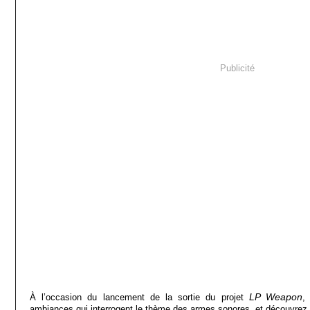
Publicité
LP Weapon
À l’occasion du lancement de la sortie du projet
,
ambiances qui interrogent le thème des armes sonores, et découvrez l’