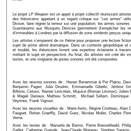
Le projet
LP Weapon
est un appel à projet collectif réunissant artiste
des théoriciens appelant à un regard critique sur "ces armes" uti
Diviser, faire régner la terreur sur une population, les armes sonores
Guantánamo aux Mosquito Devices (permettent d’empêcher les réu
d‘immeubles à Londres par la diffusion de sons stridents perçus uniq
Les artistes s’emparent de ce thème pour proposer une lecture fictio
sujet de prime abord dramatique. Dans un contexte géopolitique et 
et troublé, les théoriciens livrent une expertise éclairante à traver
mettant le sujet en perspective. Au final, dix artistes ont créé dix vis
textes, et une vingtaine de pistes sonores ont été composées.
Avec les œuvres sonores de : Hanan Benammar & Per Platou, Davide
Benjamin Pagier, Julia Drouhin, Emmanuelle Gibello, Jérôme Gri
Billions, Cetuss, Rainier Lericolais, Mujuice (Roman Litvinov), Julien
& Magali Daniaux, Mathieu Schmitt, Michael Sellam, Dominique Sir
Veyrines, Frank Vigroux.
Avec les œuvres visuelles de : Marie Aerts, Régine Cirotteau, Alain 
Fauguet, Rohan Graeffly, David Guez, Nicolas Muller, Charles Pe
Verna.
Avec les textes de : Manuela de Barros, Pierre Boeswillwald, Phili
Gaillot, Catherine Guesde, Jean-Claude Moineau, Stephen Sarazin,