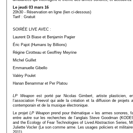
Le jeudi 03 mars 16
20h30 - Réservation en ligne (lien ci-dessous)
Tarif : Gratuit
SOIRÉE LIVE AVEC :
Laurent Di Biase et Benjamin Pagier
Éric Pajot (Humans by Billions)
Régine Cirotteau et Geoffrey Meyrine
Michel Guillet
Emmanuelle Gibello
Valéry Poulet
Hanan Benammar et Per Platou
LP Weapon
est porté par Nicolas Gimbert, artiste plasticien, en
l’association Freevol qui aide la création et la diffusion de projets 
contemporain et de la musique électronique.
Le projet
LP Weapon
prend pour thématique « les armes sonores, fan
entre autre sur les recherches de l’anglais Steve Goodman (KODE9
and the Ecology of Fear Technologies of Lived Abstraction Series, MI
Juliette Vocler (Le son comme arme. Les usages policiers et militair
2011).