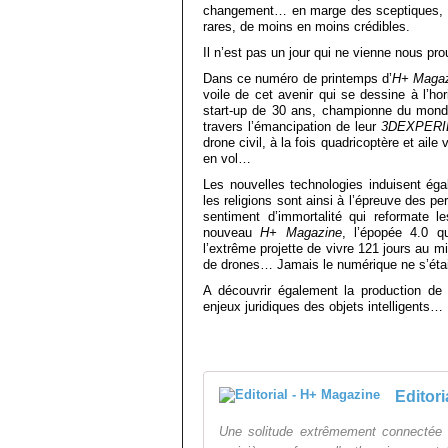
changement… en marge des sceptiques, des
rares, de moins en moins crédibles.
Il n’est pas un jour qui ne vienne nous p
Dans ce numéro de printemps d’
H+ Maga
voile de cet avenir qui se dessine à l’h
start-up de 30 ans, championne du monde
travers l’émancipation de leur
3DEXPERI
drone civil, à la fois quadricoptère et aile
en vol…
Les nouvelles technologies induisent ég
les religions sont ainsi à l’épreuve des p
sentiment d’immortalité qui reformate l
nouveau
H+ Magazine
, l’épopée 4.0 q
l’extrême projette de vivre 121 jours au m
de drones… Jamais le numérique ne s’était
A découvrir également la production de
enjeux juridiques des objets intelligents…
Editori
Une solitude extrêmement connectée 