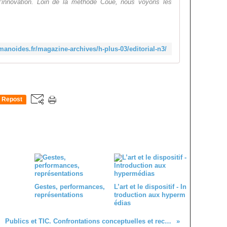
 l'innovation. Loin de la méthode Coué, nous voyons les
manoides.fr/magazine-archives/h-plus-03/editorial-n3/
Repost
0
Gestes, performances,
L’art et le dispositif - In
représentations
troduction aux hyperm
édias
Publics et TIC. Confrontations conceptuelles et recherches empiriques