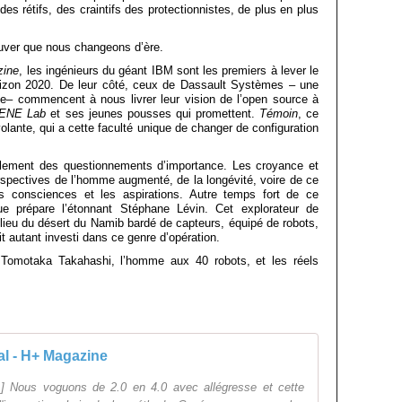
 rétifs, des craintifs des protectionnistes, de plus en plus
rouver que nous changeons d’ère.
zine
, les ingénieurs du géant IBM sont les premiers à lever le
orizon 2020. De leur côté, ceux de Dassault Systèmes – une
– commencent à nous livrer leur vision de l’open source à
ENE Lab
et ses jeunes pousses qui promettent.
Témoin
, ce
 volante, qui a cette faculté unique de changer de configuration
alement des questionnements d’importance. Les croyance et
erspectives de l’homme augmenté, de la longévité, voire de ce
es consciences et les aspirations. Autre temps fort de ce
ue prépare l’étonnant Stéphane Lévin. Cet explorateur de
ilieu du désert du Namib bardé de capteurs, équipé de robots,
 autant investi dans ce genre d’opération.
 Tomotaka Takahashi, l’homme aux 40 robots, et les réels
al - H+ Magazine
] Nous voguons de 2.0 en 4.0 avec allégresse et cette