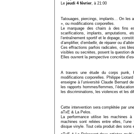
Le
jeudi 4 février
, à 21:00
Tatouages, piercings, implants… On les 
», ou modifications corporelles.
Le marquage des chairs à des fins esthé
scarifications, implants, amputations, et
l’entraînement sportif et le dopage, constit
d’amplifier, d’embellir, de réparer ou d’altér
Ces effractions parfois radicales, ces ble
visibles ou secrètes, posent la question d
Elles ouvrent la perspective concrète d’esqu
A travers une étude du corps punk, Ph
modifications corporelles. Philippe Liotar
enseigne à l’université Claude Bernard de 
les rapports hommes/femmes, l’éducation e
les discriminations, les violences et les d
Cette intervention sera complétée par une
aTxE & La Pelos.
La performance utilise les machines à
machines sont reliées entre elles, l’une
disque vinyle. Tout cela produit des sons e