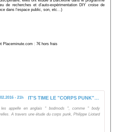
isciplinaire, elles ont étudié à Barcelone dans le programme
ieu de recherches et d’auto-expérimentation DIY croise de
ce dans l’espace public, son, etc…)
t Placeminute.com : 7€ hors frais
IT'S TIME LE "CORPS PUNK" | 04.02.2016 - 21h
On les appelle en anglais " bodmods ", comme " body
relles. A travers une étude du corps punk, Philippe Liotard