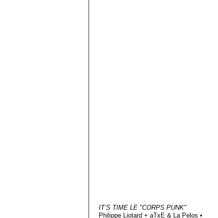
IT’S TIME LE "CORPS PUNK"
Philippe Liotard + aTxE & La Pelos •