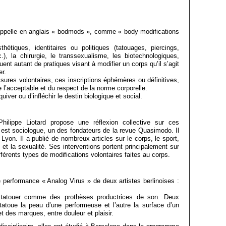
appelle en anglais « bodmods », comme « body modifications
tiques, identitaires ou politiques (tatouages, piercings,
c.), la chirurgie, le transsexualisme, les biotechnologiques,
uent autant de pratiques visant à modifier un corps qu’il s’agit
er.
ssures volontaires, ces inscriptions éphémères ou définitives,
e l’acceptable et du respect de la norme corporelle.
iver ou d’infléchir le destin biologique et social.
ilippe Liotard propose une réflexion collective sur ces
d est sociologue, un des fondateurs de la revue Quasimodo. Il
Lyon. Il a publié de nombreux articles sur le corps, le sport,
t la sexualité. Ses interventions portent principalement sur
ifférents types de modifications volontaires faites au corps.
 performance « Analog Virus » de deux artistes berlinoises :
 tatouer comme des prothèses productrices de son. Deux
 tatoue la peau d’une performeuse et l’autre la surface d’un
t des marques, entre douleur et plaisir.