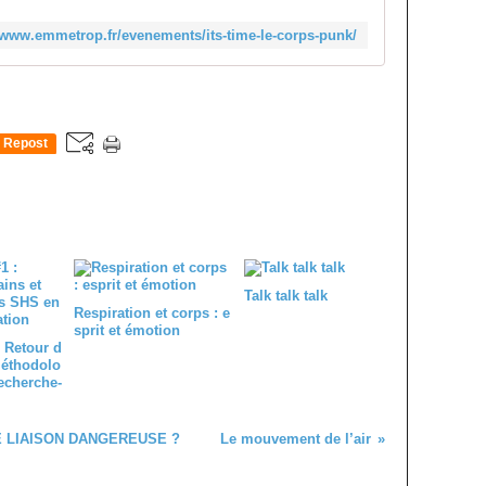
//www.emmetrop.fr/evenements/its-time-le-corps-punk/
Repost
0
Talk talk talk
Respiration et corps : e
sprit et émotion
 Retour d
méthodolo
echerche-
 LIAISON DANGEREUSE ?
Le mouvement de l’air