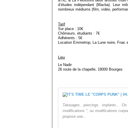
aTxE & La Pelossont deux artistes multi d
d’études indépendant (Macba). Leur mil
nombreux médiums (film, vidéo, performan
Tarif
Sur place : 10€
Chômeurs, étudiants : 7€
Adhérents : 5€
Location Emmetrop, La Lune noire, Fnac e
Lieu
Le Nadir
26 route de la chapelle, 18000 Bourges
Tatouages, piercings, implants... 
modifications ", ou modifications corpo
propose une...