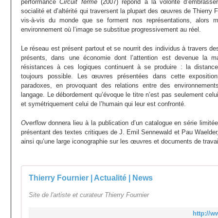
performance
Circuit fermé
(2007) répond à la volonté d’embrasser
socialité et d’altérité qui traversent la plupart des œuvres de Thierry 
vis-à-vis du monde que se forment nos représentations, alors
environnement où l’image se substitue progressivement au réel.
Le réseau est présent partout et se nourrit des individus à travers des
présents, dans une économie dont l’attention est devenue la ma
résistances à ces logiques continuent à se produire : la distance
toujours possible. Les œuvres présentées dans cette expositio
paradoxes, en provoquant des relations entre des environnements,
langage. Le débordement qu’évoque le titre n’est pas seulement celui
et symétriquement celui de l’humain qui leur est confronté.
Overflow
donnera lieu à la publication d’un catalogue en série limit
présentant des textes critiques de J. Emil Sennewald et Pau Waelder, 
ainsi qu’une large iconographie sur les œuvres et documents de travai
Thierry Fournier | Actualité | News
Site de l'artiste et curateur Thierry Fournier
http://w