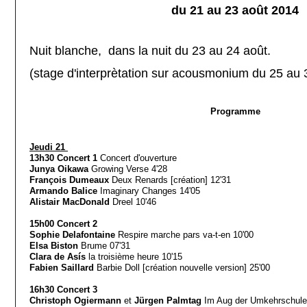
du 21 au 23 août 2014
Nuit blanche, dans la nuit du 23 au 24 août.
(stage d'interprètation sur acousmonium du 25 a
Programme
Jeudi 21
13h30 Concert 1
Concert d'ouverture
Junya Oikawa
Growing Verse 4'28
François Dumeaux
Deux Renards [création] 12'31
Armando Balice
Imaginary Changes 14'05
Alistair MacDonald
Dreel 10'46
15h00 Concert 2
Sophie Delafontaine
Respire marche pars va-t-en 10'00
Elsa Biston
Brume 07'31
Clara de Asís
la troisième heure 10'15
Fabien Saillard
Barbie Doll [création nouvelle version] 25'00
16h30 Concert 3
Christoph Ogiermann
et
Jürgen Palmtag
Im Aug der Umkehrschule