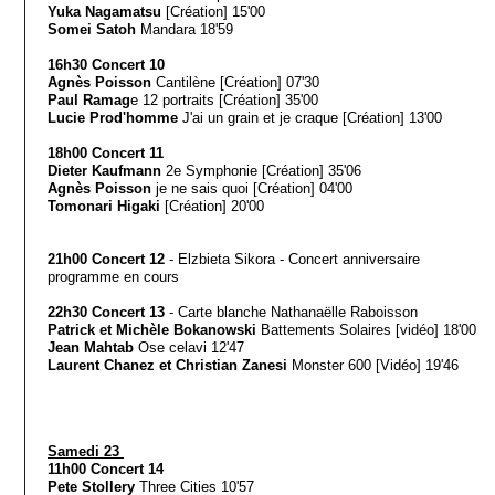
Yuka Nagamatsu
[Création] 15'00
Somei Satoh
Mandara 18'59
16h30 Concert 10
Agnès Poisson
Cantilène [Création] 07'30
Paul Ramag
e 12 portraits [Création] 35'00
Lucie Prod'homme
J'ai un grain et je craque [Création] 13'00
18h00 Concert 11
Dieter Kaufmann
2e Symphonie [Création] 35'06
Agnès Poisson
je ne sais quoi [Création] 04'00
Tomonari Higaki
[Création] 20'00
21h00 Concert 12
- Elzbieta Sikora - Concert anniversaire
programme en cours
22h30 Concert 13
- Carte blanche Nathanaëlle Raboisson
Patrick et Michèle Bokanowski
Battements Solaires [vidéo] 18'00
Jean Mahtab
Ose celavi 12'47
Laurent Chanez et Christian Zanesi
Monster 600 [Vidéo] 19'46
Samedi 23
11h00 Concert 14
Pete Stollery
Three Cities 10'57