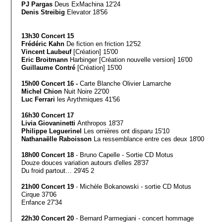
PJ Pargas
Deus ExMachina 12'24
Denis Streibig
Elevator 18'56
13h30 Concert 15
Frédéric Kahn
De fiction en friction 12'52
Vincent Laubeuf
[Création] 15'00
Eric Broitmann
Harbinger [Création nouvelle version] 16'00
Guillaume Contré
[Création] 15'00
15h00 Concert 16 -
Carte Blanche Olivier Lamarche
Michel Chion
Nuit Noire 22'00
Luc Ferrari
les Arythmiques 41'56
16h30 Concert 17
Livia Giovaninetti
Anthropos 18'37
Philippe Leguerinel
Les ornières ont disparu 15'10
Nathanaëlle Raboisson
La ressemblance entre ces deux 18'00
18h00 Concert 18
- Bruno Capelle - Sortie CD Motus
Douze douces variation autours d'elles 28'37
Du froid partout… 29'45 2
21h00 Concert 19
- Michèle Bokanowski - sortie CD Motus
Cirque 37'06
Enfance 27'34
22h30 Concert 20
- Bernard Parmegiani - concert hommage