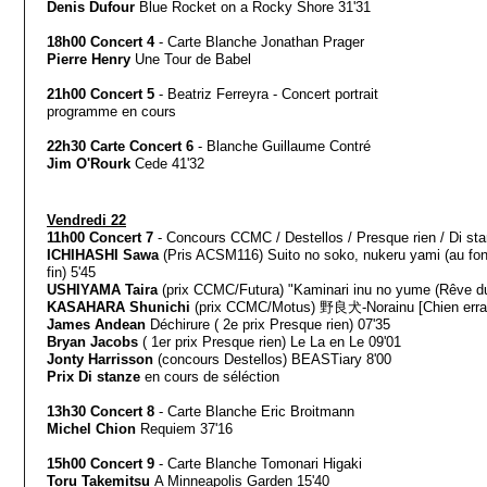
Denis Dufour
Blue Rocket on a Rocky Shore 31'31
18h00 Concert 4
- Carte Blanche Jonathan Prager
Pierre Henry
Une Tour de Babel
21h00 Concert 5
- Beatriz Ferreyra - Concert portrait
programme en cours
22h30 Carte Concert 6
- Blanche Guillaume Contré
Jim O'Rourk
Cede 41'32
Vendredi 22
11h00 Concert 7
- Concours CCMC / Destellos / Presque rien / Di st
ICHIHASHI Sawa
(Pris ACSM116) Suito no soko, nukeru yami (au fond 
fin) 5'45
USHIYAMA Taira
(prix CCMC/Futura) "Kaminari inu no yume (Rêve du 
KASAHARA Shunichi
(prix CCMC/Motus) 野良犬-Norainu [Chien erra
James Andean
Déchirure ( 2e prix Presque rien) 07'35
Bryan Jacobs
( 1er prix Presque rien) Le La en Le 09'01
Jonty Harrisson
(concours Destellos) BEASTiary 8'00
Prix Di stanze
en cours de séléction
13h30 Concert 8
- Carte Blanche Eric Broitmann
Michel Chion
Requiem 37'16
15h00 Concert 9
- Carte Blanche Tomonari Higaki
Toru Takemitsu
A Minneapolis Garden 15'40