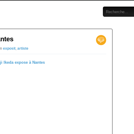
antes
in
exposit
,
artiste