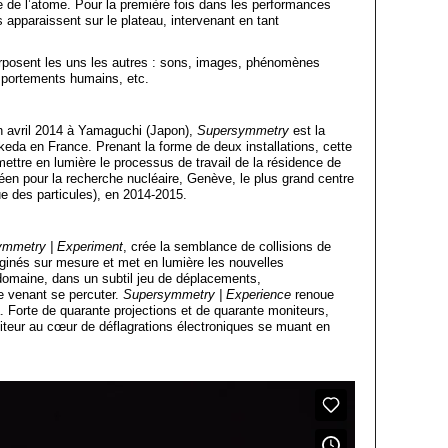
e de l’atome. Pour la première fois dans les performances
s apparaissent sur le plateau, intervenant en tant
rposent les uns les autres : sons, images, phénomènes
portements humains, etc.
n avril 2014 à Yamaguchi (Japon),
Supersymmetry
est la
keda en France. Prenant la forme de deux installations, cette
ttre en lumière le processus de travail de la résidence de
éen pour la recherche nucléaire, Genève, le plus grand centre
e des particules), en 2014-2015.
mmetry | Experiment
, crée la semblance de collisions de
aginés sur mesure et met en lumière les nouvelles
domaine, dans un subtil jeu de déplacements,
e venant se percuter.
Supersymmetry | Experience
renoue
. Forte de quarante projections et de quarante moniteurs,
iteur au cœur de déflagrations électroniques se muant en