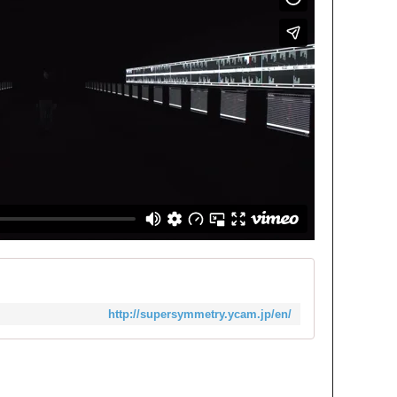
http://supersymmetry.ycam.jp/en/