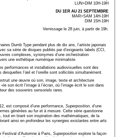
LUN>DIM 10H-19H
DU 1ER AU 21 SEPTEMBRE
MAR>SAM 14H-19H
DIM 15H-19H
Vernissage le 28 juin, à partir de 19h.
inaires Dumb Type pendant plus de dix ans, l’artiste japonais
avec sa série de disques publiés par d’exigeants labels (CCI,
 œuvres complexes, synonymes d’une orchestration
vers une esthétique numérique minimaliste.
 performances et installations audiovisuelles sont des
desquelles l’œil et l’oreille sont sollicités simultanément.
nstruit une œuvre où son, image, texte et architecture
 «le son écrit l’image à l’écran, où l’image écrit le son dans
iteur des souvenirs sensoriels rares.
2012, est composé d’une performance,
Superposition
, d’une
 formes générées au fur et à mesure. Cette série questionne
s, tout en tirant son inspiration des mathématiques, de la
orant ainsi en profondeur les synergies existantes entre arts
e Festival d’Automne à Paris,
Superposition
explore la façon