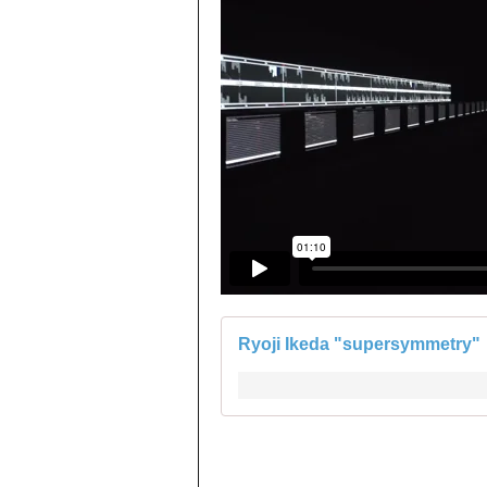
Ryoji Ikeda "supersymmetry"