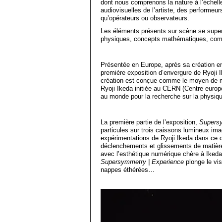
dont nous comprenons la nature à l’échell
audiovisuelles de l’artiste, des performeur
qu’opérateurs ou observateurs.
Les éléments présents sur scène se supe
physiques, concepts mathématiques, com
Présentée en Europe, après sa création e
première exposition d’envergure de Ryoji I
création est conçue comme le moyen de me
Ryoji Ikeda initiée au CERN (Centre europ
au monde pour la recherche sur la physiqu
La première partie de l’exposition,
Supersy
particules sur trois caissons lumineux im
expérimentations de Ryoji Ikeda dans ce 
déclenchements et glissements de matièr
avec l’esthétique numérique chère à Ikeda
Supersymmetry | Experience
plonge le vis
nappes éthérées…