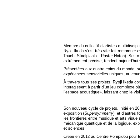
Membre du collectif d’artistes multidiscipl
Ryoji Ikeda s’est très vite fait remarquer 
Touch, Staalplaat et Raster-Noton). Ses
extrêmement précise, tendent aujourd’hui 
Présentées aux quatre coins du monde, ses
expériences sensorielles uniques, au cours 
À travers tous ses projets, Ryoji Ikeda co
interagissent à partir d’un jeu complexe où
l’espace acoustique», laissant chez le vis
Son nouveau cycle de projets, initié en 
exposition (
Supersymmetry
), et d’autres
les frontières entre musique et arts visuel
mécanique quantique et de la logique, expl
et sciences.
Créée en 2012 au Centre Pompidou pour l