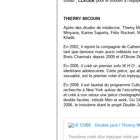
studio ;
CLEODE
pour le soutien à l’équi
THIERRY MICOUIN
Après des études de médecine, Thierry Mic
Minyana, Karine Saporta, Félix Ruckert, 
Khelili.
En 2002, il rejoint la compagnie de Cather
tant que danseur mais aussi vidéaste sur s
Boris Charmatz depuis 2009 et d’Olivier D
En 2006, il créé un premier solo
W.H.O
., 
identitaire adolescente. Cette pièce, qui 
sexualité, est le premier volet d’un tripty
En 2009, il est lauréat du programme Cult
recherche à New York autour de l’escorting.
et créé à son retour une pièce chorégraphi
double facette, intitulé
Men at work, Go Sl
2006, le troisième étant le projet
Double J
Troisième volet d'un triptyque initié par