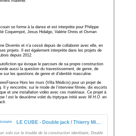
pement matériel.
ouin se forme à la danse et est interprète pour Philippe
Mié Coquempot, Jesus Hidalgo, Valérie Onnis et Osman
ine Diverrès et n’a cessé depuis de collaborer avec elle, en
es projets. Il est également interprète dans les projets de
ubois depuis 2012.
autofiction qui évoque le parcours de sa propre construction
aborde aussi la question du travestissement, de genre, de
que sur les questions de genre et d’identité masculine.
uresFrance Hors les murs (Villa Médicis) pour un projet de
 Il y rencontre, sur le mode de l’interview filmée, dix escorts
que et une installation vidéo avec ces matériaux. Ce projet à
ow !
est le deuxième volet du triptyque initié avec
W.H.O.
en
ack
.
LE CUBE - Double jack / Thierry Micouin
 un solo sur le trouble de la construction identitaire, Double