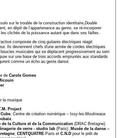
solo sur le trouble de la construction identitaire,
Double
ent, en dépit de l’appartenance au genre, se ré-incorporer
les clichés de la puissance autant que dans ses failles.
eractive composée de cinq guitares électriques réagit
. Ils deviennent chefs d'une armée de cordes électriques
boucles musicales qui se déplacent progressivement au sein
ppuie sur une base de trois accords empruntés aux standards
nfigurent comme un écho au geste dansé.
de de
Carole Gomes
 Micouin
yer
r la musique
.M. Project
 Cube
, Centre de création numérique – Issy-les-Moulineaux
oubaix
.
e de la Culture et de la Communication
(DRAC Bretagne)
nagerie de verre - studio lab
(Paris) ;
Musée de la danse –
Bretagne
;
CENTQUATRE
-Paris et
C.N.D
pour le prêt de