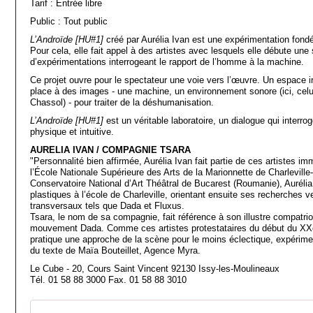
Tarif : Entrée libre
Public : Tout public
L’Androïde [HU#1]
créé par Aurélia Ivan est une expérimentation fond
Pour cela, elle fait appel à des artistes avec lesquels elle débute une
d’expérimentations interrogeant le rapport de l’homme à la machine.
Ce projet ouvre pour le spectateur une voie vers l’œuvre. Un espace irr
place à des images - une machine, un environnement sonore (ici, celui
Chassol) - pour traiter de la déshumanisation.
L’Androïde [HU#1]
est un véritable laboratoire, un dialogue qui interro
physique et intuitive.
AURELIA IVAN / COMPAGNIE TSARA
"Personnalité bien affirmée, Aurélia Ivan fait partie de ces artistes i
l’École Nationale Supérieure des Arts de la Marionnette de Charleville
Conservatoire National d’Art Théâtral de Bucarest (Roumanie), Aurélia
plastiques à l’école de Charleville, orientant ensuite ses recherche
transversaux tels que Dada et Fluxus.
Tsara, le nom de sa compagnie, fait référence à son illustre compatri
mouvement Dada. Comme ces artistes protestataires du début du XXe
pratique une approche de la scène pour le moins éclectique, expériment
du texte de Maïa Bouteillet, Agence Myra.
Le Cube - 20, Cours Saint Vincent 92130 Issy-les-Moulineaux
Tél. 01 58 88 3000 Fax. 01 58 88 3010