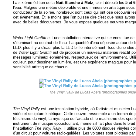
La sixième édition de la
Nuit Blanche à Metz
, c'est déroulé les
5 et 
l'eau. Malgrés une météo déplorable et une immersion artistique sous u
conducteur de la soirée, nombreux sont ceux qui ont osé découvrir le
cet évènement. Et le moins que l'on puisse dire c'est que nous avon
avec de belles découvertes. Je vous expose quelques oeuvres marqu
Water Light Graffiti
est une installation interactive qui se constitue de
s'illuminant au contact de l'eau. La quantité d'eau déposée autour de l
LED: plus il y a d'eau, plus la LED brille intensément. Issu d'une idée 
de
Water Light Graffiti
est de proposer un nouveau matériau réactif po
messages lumineux éphémères, respectueux de l'environnement. Utiliser
couleur, pour dessiner en lumière, est une expérience magique pour le p
sensibilité artistique de chacun.
The Vinyl Rally de Lucas Abela (photographies prise
The Vinyl Rally
est une installation hybride, où l'artiste et musicien 
vidéo et sculpture kinétique. Cette oeuvre ressemble a un terrain de j
fétichisme du vinyl, la mystique de l'arcade et le machisme des sports
instrument de musique époustouflant, même s'il fait plus dans le bruit
l'installation
The Vinyl Rally
, il utilise plus de 6000 disques vinyles 
d'un circuit pour voitures radio-guidées. Les voitures sont pilotées par 