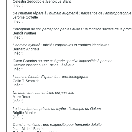
Célestin Sedogbo et Benoît Le Blanc
[Inédit]
De l’humain réparé à l’humain augmenté : naissance de l’anthropotechnie
Jérôme Goffette
[Inédit]
Perception de soi, perception par les autres : la fonction sociale de la pr
Benoît Walther
[Inédit]
L’homme hybridé : mixités corporelles et troubles identitaires
Bernard Andrieu
[Inédit]
Oscar Pistorius ou une catégorie sportive impossible à penser
Damien Issanchou et Éric de Léséleuc
[Inédit]
L’homme étendu. Explorations terminologiques
Colin T. Schmidt
[Inédit]
Un autre transhumanisme est possible
Marc Roux
[Inédit]
La technique au prisme du mythe : l’exemple du Golem
Brigitte Munier
[Inédit]
Transhumanisme : une religiosité pour humanité défaite
Jean-Michel Besnier