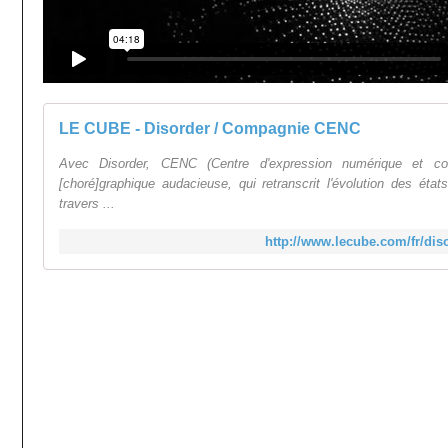
LE CUBE - Disorder / Compagnie CENC
Avec Disorder, CENC (Centre d'expression numérique et corp
[choré]graphique audacieuse, qui retranscrit l'évolution des états
travers ...
http://www.lecube.com/fr/di